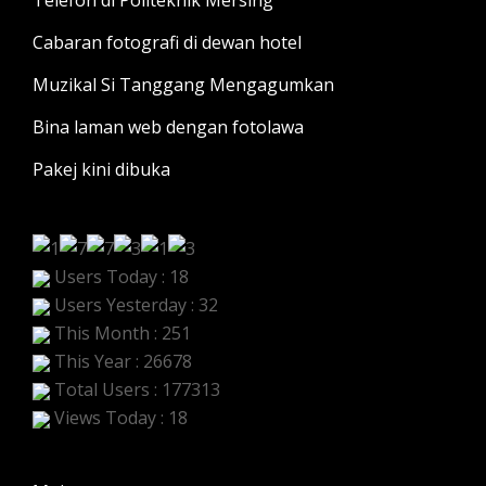
Telefon di Politeknik Mersing
Cabaran fotografi di dewan hotel
Muzikal Si Tanggang Mengagumkan
Bina laman web dengan fotolawa
Pakej kini dibuka
Users Today : 18
Users Yesterday : 32
This Month : 251
This Year : 26678
Total Users : 177313
Views Today : 18