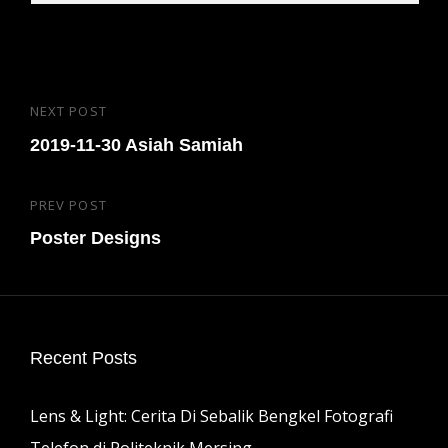
Post
NEXT POST
Next
navigation
Post
2019-11-30 Asiah Samiah
PREV POST
Previous
Post
Poster Designs
Recent Posts
Lens & Light: Cerita Di Sebalik Bengkel Fotografi