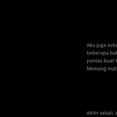
Aku juga suk
beberapa bab
pantas buat 
Memang mata t
Akhir sekali,