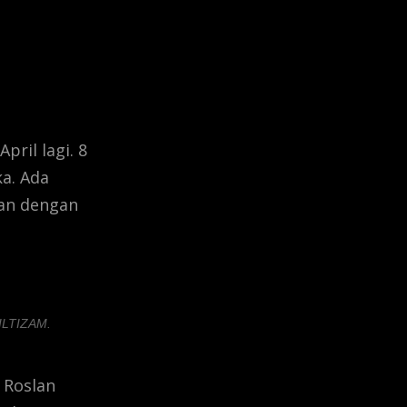
ril lagi. 8
a. Ada
an dengan
 ILTIZAM.
 Roslan