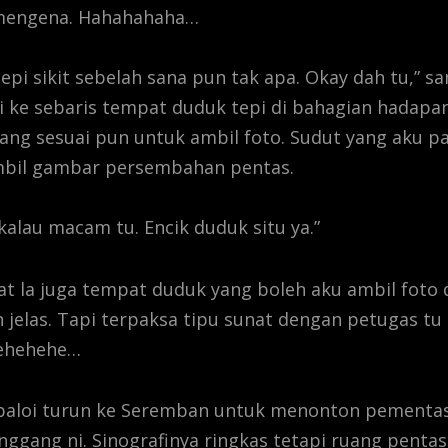
engena. Hahahahaha…
epi sikit sebelah sana pun tak apa. Okay dah tu,” s
i ke sebaris tempat duduk tepi di bahagian hadapa
ng sesuai pun untuk ambil foto. Sudut yang aku pa
ambil gambar persembahan pentas.
kalau macam tu. Encik duduk situ ya.”
at la juga tempat duduk yang boleh aku ambil foto 
 jelas. Tapi terpaksa tipu sunat dengan petugas tu t
Hehehehe…
aloi turun ke Seremban untuk menonton pementas
nggang ni. Sinografinya ringkas tetapi ruang penta