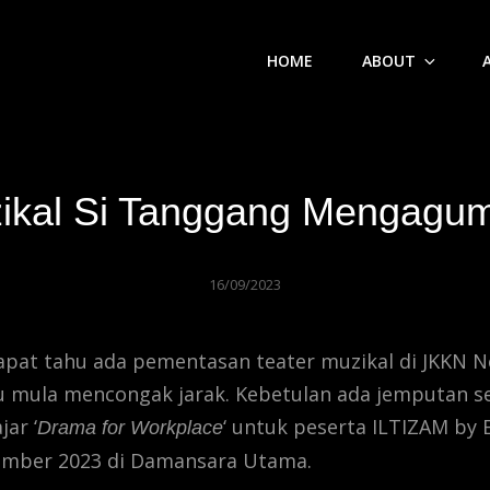
HOME
ABOUT
ikal Si Tanggang Mengagu
16/09/2023
pat tahu ada pementasan teater muzikal di JKKN N
u mula mencongak jarak. Kebetulan ada jemputan s
ar ‘
‘ untuk peserta ILTIZAM by
Drama for Workplace
ember 2023 di Damansara Utama.