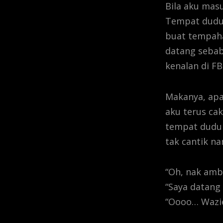
Bila aku mas
Tempat duduk
buat tempaha
datang sebab
kenalan di FB
Makanya, apa
aku terus cak
tempat duduk
tak cantik nan
“Oh, nak amb
“Saya datang
“Oooo… Wazie