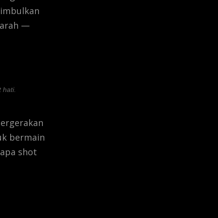
nimbulkan
marah —
hati.
pergerakan
uk bermain
apa shot