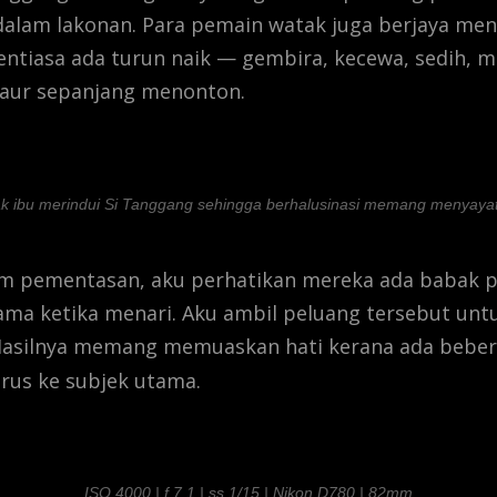
alam lakonan. Para pemain watak juga berjaya me
entiasa ada turun naik — gembira, kecewa, sedih, 
aur sepanjang menonton.
k ibu merindui Si Tanggang sehingga berhalusinasi memang menyayat 
m pementasan, aku perhatikan mereka ada babak 
ama ketika menari. Aku ambil peluang tersebut unt
Hasilnya memang memuaskan hati kerana ada beber
erus ke subjek utama.
ISO 4000 | f 7.1 | ss 1/15 | Nikon D780 | 82mm