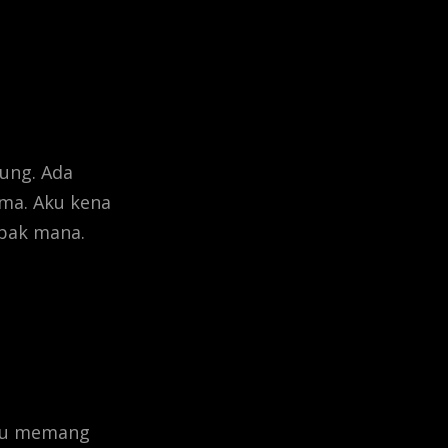
sung. Ada
ama. Aku kena
bak mana.
 aku memang