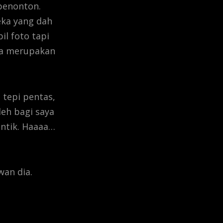
penonton.
ka yang dah
l foto tapi
ga merupakan
 tepi pentas,
leh bagi saya
antik. Haaaa…
wan dia.