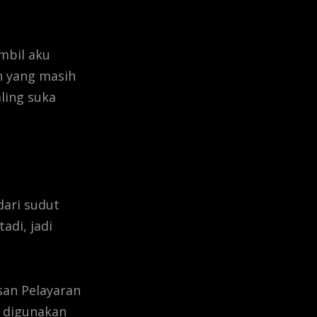
ambil aku
n yang masih
ling suka
dari sudut
adi, jadi
an Pelayaran
s digunakan