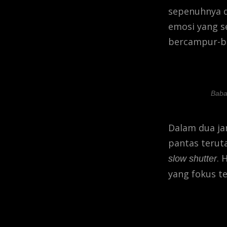
sepenuhnya d
emosi yang s
bercampur-b
Baba
Dalam dua ja
pantas terut
. 
slow shutter
yang fokus t