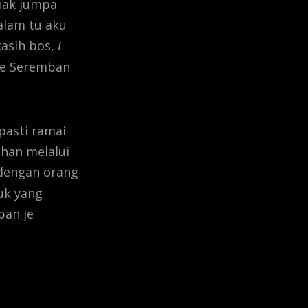
 nak jumpa
alam tu aku
kasih bos,
I
 ke Seremban
pasti ramai
ahan melalui
 dengan orang
uk yang
pan je