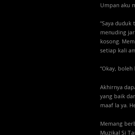
Umpan aku m
“Saya duduk t
menuding jar
kosong. Mema
setiap kali 
“Okay, boleh 
Akhirnya dap
yang baik dan
maaf la ya. 
Memang berb
Muzikal Si Ta