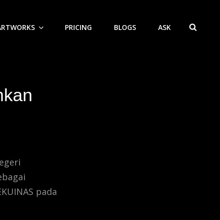
ARTWORKS
PRICING
BLOGS
ASK
SEAR
mkan
egeri
ebagai
 EKUINAS pada