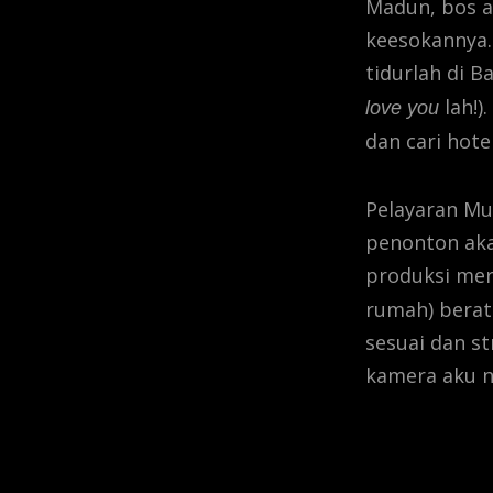
Madun, bos a
keesokannya.
tidurlah di B
lah!)
love you
dan cari hote
Pelayaran Mu
penonton aka
produksi mere
rumah) berat
sesuai dan st
kamera aku n