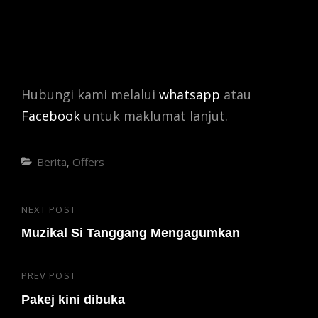
Hubungi kami melalui
whatsapp
atau
Facebook
untuk maklumat lanjut.
Categories
Berita
,
Offers
Post
NEXT POST
Next
navigation
Post
Muzikal Si Tanggang Mengagumkan
PREV POST
Previous
Post
Pakej kini dibuka