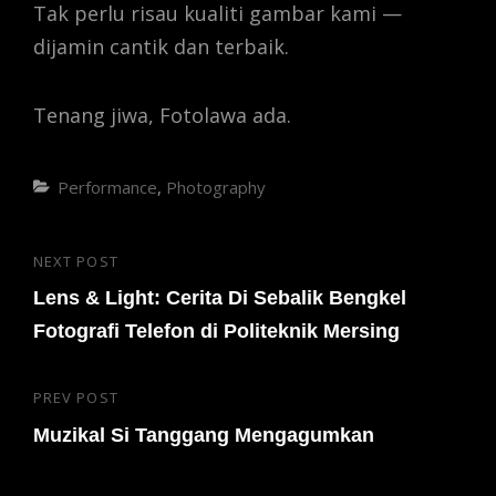
Tak perlu risau kualiti gambar kami —
dijamin cantik dan terbaik.
Tenang jiwa, Fotolawa ada.
Categories
Performance
,
Photography
Post
NEXT POST
Next
navigation
Post
Lens & Light: Cerita Di Sebalik Bengkel
Fotografi Telefon di Politeknik Mersing
PREV POST
Previous
Post
Muzikal Si Tanggang Mengagumkan